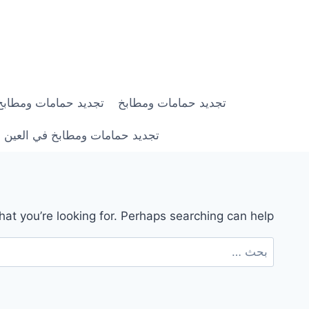
لتجاوز
لى
لمحتوى
تجديد حمامات ومطابخ
تجديد حمامات ومطابخ في ابوظبي |
تجديد حمامات ومطابخ في العين | 0558182703 | خصم 0
hat you’re looking for. Perhaps searching can help.
البحث
عن: