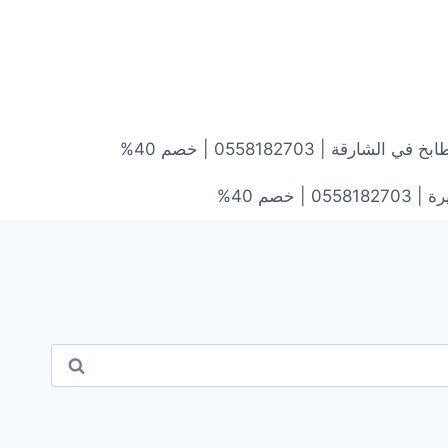
ارقة | 0558182703 | خصم 40%
خصم 40%