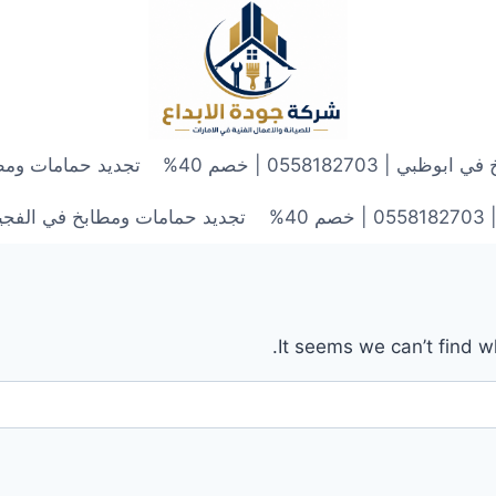
 0558182703 | خصم 40%
تجديد حمامات ومطابخ في الش
4%
تجديد حمامات ومطابخ في الفجيرة | 0558182703 | 
It seems we can’t find w