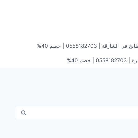
ارقة | 0558182703 | خصم 40%
خصم 40%