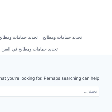
لتجاوز
لى
لمحتوى
تجديد حمامات ومطابخ
تجديد حمامات ومطابخ في ابوظبي |
تجديد حمامات ومطابخ في العين | 0558182703 | خصم 0
hat you’re looking for. Perhaps searching can help.
البحث
عن: