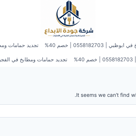
 0558182703 | خصم 40%
تجديد حمامات ومطابخ في الش
4%
تجديد حمامات ومطابخ في الفجيرة | 0558182703 | 
It seems we can’t find w