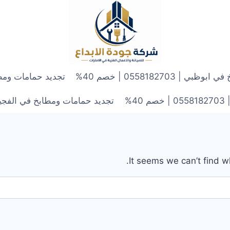
 0558182703 | خصم 40%
تجديد حمامات ومطابخ في الش
4%
تجديد حمامات ومطابخ في الفجيرة | 0558182703 | 
It seems we can’t find w