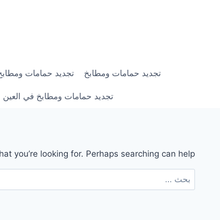
لتجاوز
لى
لمحتوى
تجديد حمامات ومطابخ
تجديد حمامات ومطابخ في ابوظبي |
تجديد حمامات ومطابخ في العين | 0558182703 | خصم 0
hat you’re looking for. Perhaps searching can help.
البحث
عن: