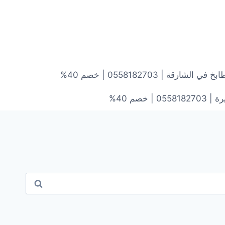
ارقة | 0558182703 | خصم 40%
خصم 40%