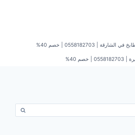
ارقة | 0558182703 | خصم 40%
خصم 40%