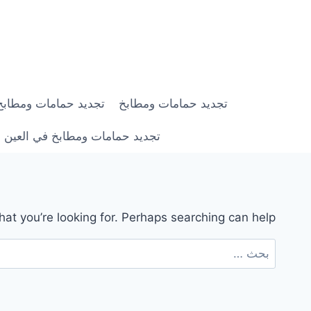
لتجاوز
لى
لمحتوى
تجديد حمامات ومطابخ
تجديد حمامات ومطابخ في ابوظبي |
تجديد حمامات ومطابخ في العين | 0558182703 | خصم 0
hat you’re looking for. Perhaps searching can help.
البحث
عن: