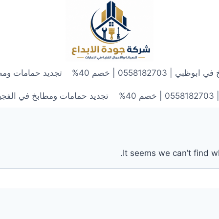
 0558182703 | خصم 40%
تجديد حمامات ومطابخ في الش
4%
تجديد حمامات ومطابخ في الفجيرة | 0558182703 | 
It seems we can’t find w