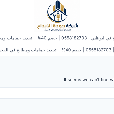
 0558182703 | خصم 40%
تجديد حمامات ومطابخ في الش
4%
تجديد حمامات ومطابخ في الفجيرة | 0558182703 | 
It seems we can’t find w