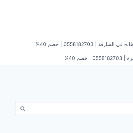
ارقة | 0558182703 | خصم 40%
خصم 40%