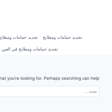
لتجاوز
لى
لمحتوى
تجديد حمامات ومطابخ
تجديد حمامات ومطابخ في ابوظبي |
تجديد حمامات ومطابخ في العين | 0558182703 | خصم 0
hat you’re looking for. Perhaps searching can help.
البحث
عن: