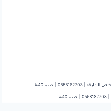
 | 0558182703 | خصم 40%
40%