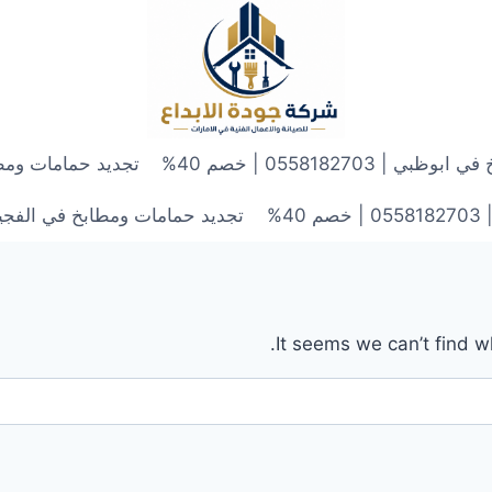
 0558182703 | خصم 40%
تجديد حمامات ومطابخ في الش
4%
تجديد حمامات ومطابخ في الفجيرة | 0558182703 | 
It seems we can’t find w