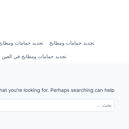
لتجاوز
لى
لمحتوى
تجديد حمامات ومطابخ
تجديد حمامات ومطابخ في ابوظبي |
تجديد حمامات ومطابخ في العين | 0558182703 | خصم 0
hat you’re looking for. Perhaps searching can help.
البحث
عن: