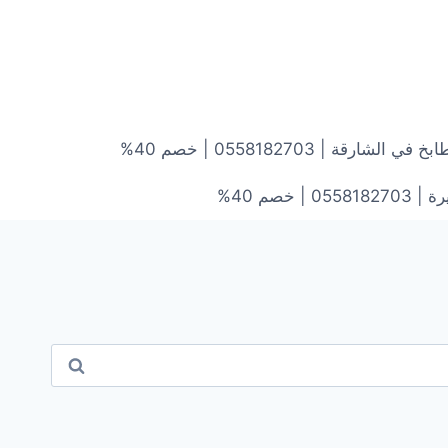
ارقة | 0558182703 | خصم 40%
خصم 40%