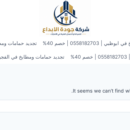
 0558182703 | خصم 40%
تجديد حمامات ومطابخ في الش
4%
تجديد حمامات ومطابخ في الفجيرة | 0558182703 | 
It seems we can’t find w