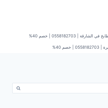
ارقة | 0558182703 | خصم 40%
خصم 40%