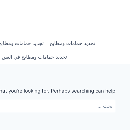
لتجاوز
لى
لمحتوى
تجديد حمامات ومطابخ
تجديد حمامات ومطابخ في ابوظبي |
تجديد حمامات ومطابخ في العين | 0558182703 | خصم 0
hat you’re looking for. Perhaps searching can help.
البحث
عن: