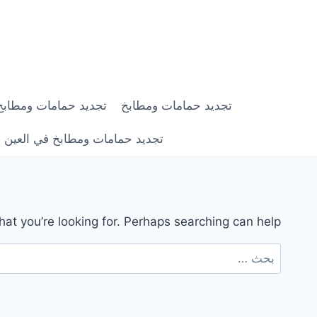
لتجاوز
لى
لمحتوى
تجديد حمامات ومطابخ
تجديد حمامات ومطابخ في ابوظبي |
تجديد حمامات ومطابخ في العين | 0558182703 | خصم 0
hat you’re looking for. Perhaps searching can help.
البحث
عن: