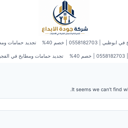
 0558182703 | خصم 40%
تجديد حمامات ومطابخ في الش
4%
تجديد حمامات ومطابخ في الفجيرة | 0558182703 | 
It seems we can’t find w