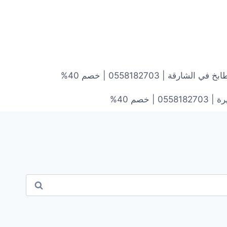
ارقة | 0558182703 | خصم 40%
خصم 40%